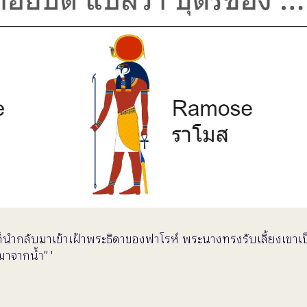
นางก็นำกลับมาเข้าเฝ้าพระธิดาของฟาโรห์ พระนางทรงรับเลี้ยงเ
มาจากน้ำ” '