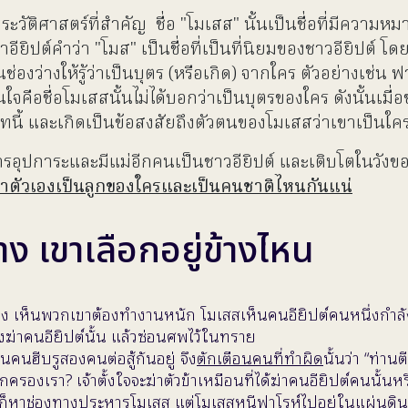
วัติศาสตร์ที่สำคัญ ชื่อ "โมเสส" นั้นเป็นชื่อที่มีความห
ยิปต์คำว่า​ "โมส" เป็นชื่อที่เป็นที่นิยมของชาวอียิปต์ โดย
นช่องว่างให้รู้ว่าเป็นบุตร (หรือเกิด) จากใคร ตัวอย่างเช่
จคือชื่อโมเสสนั้นไม่ได้บอกว่าเป็นบุตรของใคร ดังนั้นเมื่อ
บริบทนี้ และเกิดเป็นข้อสงสัยถึงตัวตนของโมเสสว่าเขาเป็น
อุปการะและมีแม่อีกคนเป็นชาวอียิปต์ และเติบโตในวังของกษั
ดว่าตัวเองเป็นลูกของใครและเป็นคนชาติไหนกันแน่
าง เขาเลือกอยู่ข้างไหน
้อง เห็นพวกเขาต้องทำงานหนัก โมเสสเห็นคนอียิปต์คนหนึ่งกำลัง
งฆ่าคนอียิปต์นั้น แล้วซ่อนศพไว้ในทราย
็นคนฮีบรูสองคนต่อสู้กันอยู่ จึง
ตักเตือนคนที่ทำผิด
นั้นว่า “ท่า
องเรา? เจ้าตั้งใจจะฆ่าตัวข้าเหมือนที่ได้ฆ่าคนอียิปต์คนนั้นหรือ?”
งก็หาช่องทางประหารโมเสส แต่โมเสสหนีฟาโรห์ไปอยู่ในแผ่นดินมีเด