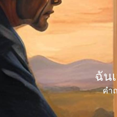
ฉัน
คำถ