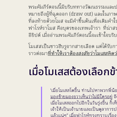
พระคัมภีร์ตอนนี้มีบริบททางวัฒนธรรมและประ
หมายถึงผู้ที่ฉุดออก (draw out) และในภาษาอี
ที่ลงท้ายด้วยโมส จะมีคำขึ้นต้นเพื่อเติมคำใ
ฟาโรห์ราโมส คือบุตรของเทพเจ้ารา ที่น่าสนใ
อียิปต์ เมื่ออ่านพระคัมภีร์ตอนนี้จะเข้าใจ
โมเสสเป็นชาวฮีบรูจากสายเลือด แต่ได้รับการ
ราวต่อมา
ที่ทำให้เราต้องสงสัยว่าโมเสสคิ
เมื่อโมเสสต้องเลือกข้
'เมื่อโมเสสโตขึ้น ท่านไปหาพวกพี่น
มองซ้ายมองขวาเห็นว่าไม่มีใครอยู่
จึ
เมื่อโมเสสออกไปอีกในวันรุ่งขึ้น ก็เห
เจ้าให้เป็นเจ้านายและเป็นตุลาการปกคร
แล้วแน่ๆ” เมื่อฟาโรห์ทรงทราบเรื่อ