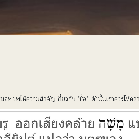
รรมอพยพให้ความสำคัญเกี่ยวกับ "ชื่อ" ดังนั้นเราควรให้ค