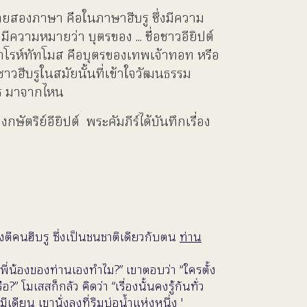
มายสองภาษา คือในภาษาฮีบรู ซึ่งมีความ
มีความหมายว่า บุตรของ ... ชื่อชาวอียิปต์
น ฟาโรห์ทัทโมส คือบุตรของเทพเจ้าทอท หรือ
ชาวฮีบรูในสมัยนั้นที่เข้าใจวัฒนธรรม
ใคร มาจากไหน
ตริย์อียิปต์ พระคัมภีร์ได้บันทึกเรื่อง
ตีคนฮีบรู ซึ่งเป็นชนชาติเดียวกับตน
ท่าน
นตีพี่น้องของท่านเองทำไม?” เขาตอบว่า “ใครตั้ง
 โมเสสก็กลัว คิดว่า “เรื่องนั้นคงรู้กันทั่ว
ียน เขานั่งลงที่ริมบ่อน้ำแห่งหนึ่ง '