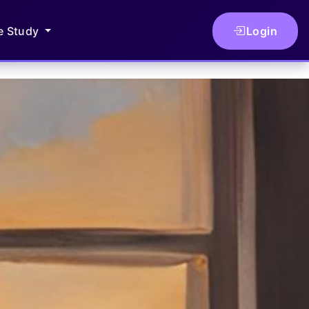
le Study
Login