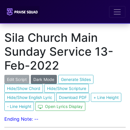
Sila Church Main
Sunday Service 13-
Feb-2022
Edit Script
Dark Mode
Generate Slides
Hide/Show Chord
Hide/Show Scripture
Hide/Show English Lyric
Download PDF
+ Line Height
- Line Height
Open Lyrics Display
Ending Note: --