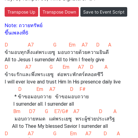
Transpose Up
Transpose Down
Save to Event Script
Note: ถวายทรัพย์
ขึ้นเพลงที่6
D A7 G Em A7 D A
ข้ามอบทุกสิ่งแด่พระเยซู มอบถวายด้วยความยินดี
All to Jesus I surrender All to Him I freely give
D A7 G Em A7 D A
ข้าจะรักและพึ่งพระเยซู ต่อพระพักตร์ตลอดชึวี
I will ever love and trust Him In His presence daily live
D Em A7 D F#
* ข้าขอมอบถวาย ข้าขอมอบถวาย
I surrender all. I surrender all
Bm D7 G E7/G# A7 D A
มอบถวายหมด แด่พระเยซู พระผู้ช่วยประเสริฐ
All to Thee My blessed Savior I surrender all
D A7 G Em A7 D A