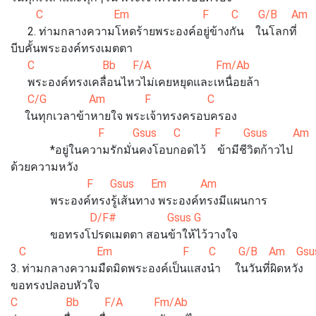
C Em F C G/B Am Gsus 
2. ท่ามกลางความโหดร้ายพระองค์อยู่ข้างกัน ในโลกที่
บีบคั้นพระองค์ทรงเมตตา
C Bb F/A Fm/Ab
พระองค์ทรงเคลื่อนไหวไม่เคยหยุดและเหนื่อยล้า
C/G Am F C
ในทุกเวลาข้าหายใจ พระเจ้าทรงครอบครอง
F Gsus C F Gsus Am
*อยู่ในความรักมั่นคงโอบกอดไว้ ข้ามีชีวิตก้าวไป
ด้วยความหวัง
F Gsus Em Am
พระองค์ทรงรู้เส้นทาง พระองค์ทรงมีแผนการ
D/F# Gsus G
ขอทรงโปรดเมตตา สอนข้าให้ไว้วางใจ
C Em F C G/B Am Gsus D/
3. ท่ามกลางความมืดมิดพระองค์เป็นแสงนํา ในวันที่ผิดหวัง
ขอทรงปลอบหัวใจ
C Bb F/A Fm/Ab