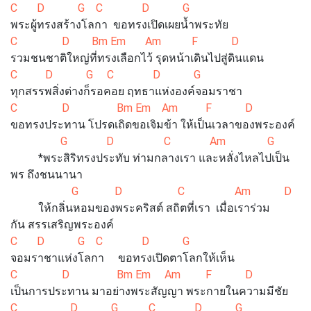
C D G C D G
พระผู้ทรงสร้างโลกา ขอทรงเปิดเผยน้ำพระทัย
C D Bm Em Am F D
รวมชนชาติใหญ่ที่ทรงเลือกไว้ รุดหน้าเดินไปสู่ดินแดน
C D G C D G
ทุกสรรพสิ่งต่างก็รอคอย ฤทธาแห่งองค์จอมราชา
C D Bm Em Am F D
ขอทรงประทาน โปรดเถิดขอเจิมข้า ให้เป็นเวลาของพระองค์
G D C Am G 
*พระสิริทรงประทับ ท่ามกลางเรา และหลั่งไหลไปเป็น
พร ถึงชนนานา
G D C Am D G (
ให้กลิ่นหอมของพระคริสต์ สถิตที่เรา เมื่อเราร่วม
กัน สรรเสริญพระองค์
C D G C D G
จอมราชาแห่งโลกา ขอทรงเปิดตาโลกให้เห็น
C D Bm Em Am F D
เป็นการประทาน มาอย่างพระสัญญา พระกายในความมีชัย
C D G C D G