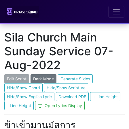
Sila Church Main
Sunday Service 07-
Aug-2022
Edit Script
Dark Mode
Generate Slides
Hide/Show Chord
Hide/Show Scripture
Hide/Show English Lyric
Download PDF
+ Line Height
- Line Height
Open Lyrics Display
ข้าเข้ามานมัสการ