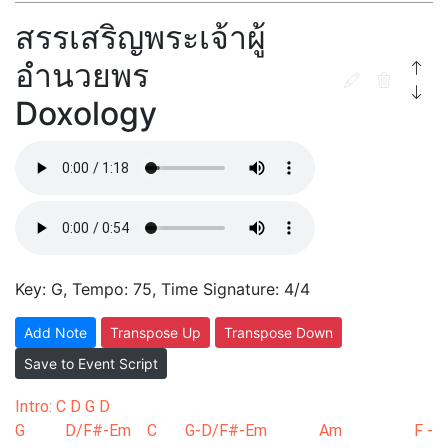
สรรเสริญพระเจ้าผู้
อำนวยพร
Doxology
Key: G, Tempo: 75, Time Signature: 4/4
Add Note
Transpose Up
Transpose Down
Save to Event Script
Intro: C D G D
G D/F#-Em C G-D/F#-Em Am F -