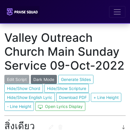
Valley Outreach
Church Main Sunday
Service 09-Oct-2022
Edit Script
Dark Mode
Generate Slides
Hide/Show Chord
Hide/Show Scripture
Hide/Show English Lyric
Download PDF
+ Line Height
- Line Height
Open Lyrics Display
สิ่งเดียว