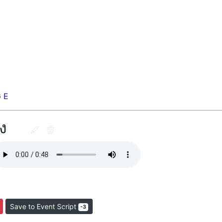
G E
ง
Save to Event Script
-3