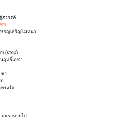
ู่สวรรค์
m
สรรญเสริญโมทนา
op)
ในฤทธิ์เดชา
ะชา
m
ทรงไถ่
พวกเราหายไป