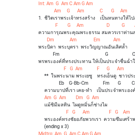
Int: Am G Am C Am G Am
Am G Am C G Am
1. ชีวิตเราพระเจ้าทรงสร้าง เป็นหนทางให้ไปส
F G Am D G A
ความการุณพระคุณพระธรรม สมควรเราท่าน
Dm Am Em Am
พระบิดา พระบุตรา พระวิญญาณอันเลิศล้ำ
Fm G Cm (st
พรพระองค์ที่ทรงประทาน ให้เป็นประจำชื่นฉ่ำ
F G Am F G Am
** ในพระนาม พระเยซู ทรงเอ็นดู ชาวปร
Eb G-Bb-Cm Fm G C
ความบาปที่เรา เคย-ทำ เป็นประจำพระองค์
Am G Am Dm G Am
แม้ซิมีมลทิน ไผดูหมิ่นก็ช่างไผ
F G Am F G Am
พระองค์ทรงชัยอภัยพวกเรา ความซึมเศร้า
(ending x 3)
Midtro: Am G Am C Am G Am