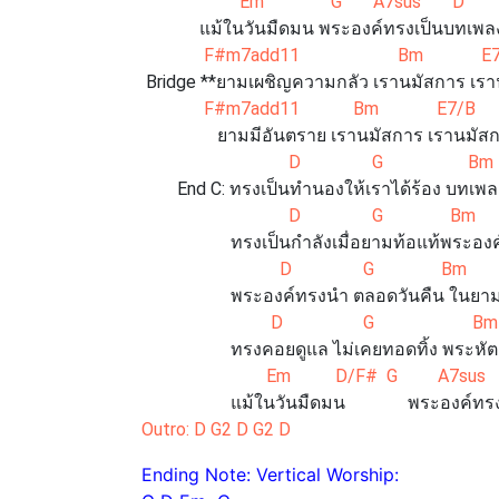
Em G A7sus D
แม้ในวันมืดมน พระองค์ทรงเป็นบทเพลง
F#m7add11 Bm E7/B
Bridge **ยามเผชิญความกลัว เรานมัสการ เรา
F#m7add11 Bm E7/B A
ยามมีอันตราย เรานมัสการ เรานมัสการ
D G Bm
End C: ทรงเป็นทำนองให้เราได้ร้อง บทเพลง
D G Bm
ทรงเป็นกำลังเมื่อยามท้อแท้พระองค์อุ้
D G Bm
พระองค์ทรงนำ ตลอดวันคืน ในยามสิ้น
D G B
ทรงคอยดูแล ไม่เคยทอดทิ้ง พระหัตถ์ท
Em D/F# G A7su
แม้ในวันมืดมน พระองค์ทรงเป
Outro: D G2 D G2 D
Ending Note: Vertical Worship: