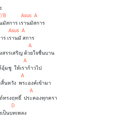
:
 Asus A
นมัสการ เรานมัสการ
sus A
 เรานมั สการ
 A
สรรเสริญ ด้วยใจชื่นบาน
 A
มชู ให้เราก้าวไป
 A
หวัง พระองค์เข้ามา
m A
รงฤทธิ์ ประคองทุกครา
s D
็นบทเพลง