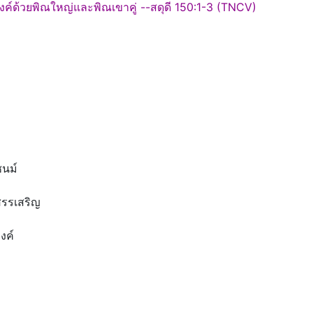
งค์ด้วยพิณใหญ่และพิณเขาคู่ --สดุดี 150:1-3 (TNCV)
ชนม์
สรรเสริญ
งค์