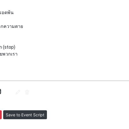
ารอดพ้น
จากความตาย
p)
เลยพวกเรา
ง
Save to Event Script