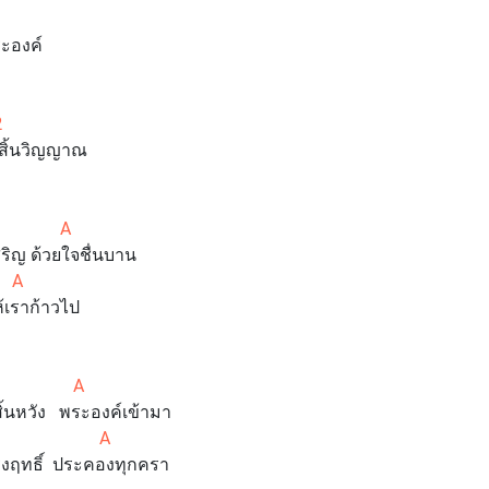
ระองค์
2
สิ้นวิญญาณ
B
 A
ริญ ด้วยใจชื่นบาน
A
ห้เราก้าวไป
 A
นหวัง พระองค์เข้ามา
 A
ฤทธิ์ ประคองทุกครา