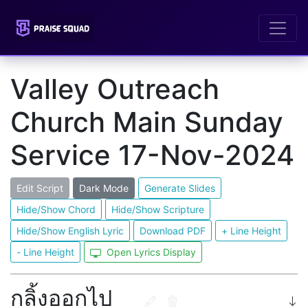
Valley Outreach
Church Main Sunday
Service 17-Nov-2024
Edit Script
Dark Mode
Generate Slides
Hide/Show Chord
Hide/Show Scripture
Hide/Show English Lyric
Download PDF
+ Line Height
- Line Height
Open Lyrics Display
กลิ้งออกไป