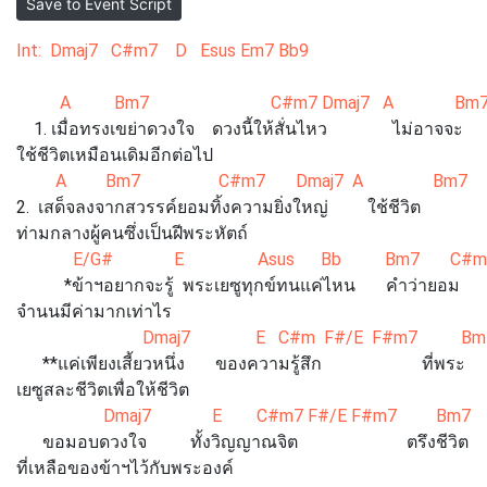
Save to Event Script
Int: Dmaj7 C#m7 D Esus Em7 Bb9
A Bm7 C#m7 Dmaj7 A Bm7 
1. เมื่อทรงเขย่าดวงใจ ดวงนี้ให้สั่นไหว ไม่อาจจะ
ใช้ชีวิตเหมือนเดิมอีกต่อไป
A Bm7 C#m7 Dmaj7 A Bm7 C
2. เสด็จลงจากสวรรค์ยอมทิ้งความยิ่งใหญ่ ใช้ชีวิต
ท่ามกลางผู้คนซึ่งเป็นฝีพระหัตถ์
E/G# E Asus Bb Bm7 C#m7 
*ข้าฯอยากจะรู้ พระเยซูทุกข์ทนแค่ไหน คำว่ายอม
จำนนมีค่ามากเท่าไร
Dmaj7 E C#m F#/E F#m7 Bm
**แค่เพียงเสี้ยวหนึ่ง ของความรู้สึก ที่พระ
เยซูสละชีวิตเพื่อให้ชีวิต
Dmaj7 E C#m7 F#/E F#m
ขอมอบดวงใจ ทั้งวิญญาณจิต ตรึงชีวิต
ที่เหลือของข้าฯไว้กับพระองค์