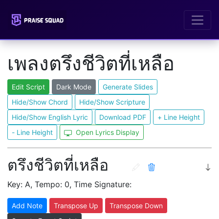
เพลงตรึงชีวิตที่เหลือ
Edit Script
Dark Mode
Generate Slides
Hide/Show Chord
Hide/Show Scripture
Hide/Show English Lyric
Download PDF
+ Line Height
- Line Height
Open Lyrics Display
ตรึงชีวิตที่เหลือ
Key: A, Tempo: 0, Time Signature:
Add Note
Transpose Up
Transpose Down