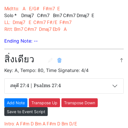
Midtto: A E/G# F#m7 E
Solo * Dmaj7 C#m7 Bm7 C#m7 Dmaj7 E
LL: Dmaj7 E C#m7 F#/E F#m7
Ritt: Bm7 C#m7 Dmaj7 Eb9 A
Ending Note: --
สิ่งเดียว
Key: A, Tempo: 80, Time Signature: 4/4
สดุดี 27:4 | Psalms 27:4
Add Note
Transpose Up
Transpose Down
Save to Event Script
Intro: A F#m D Bm A F#m D Bm D/E